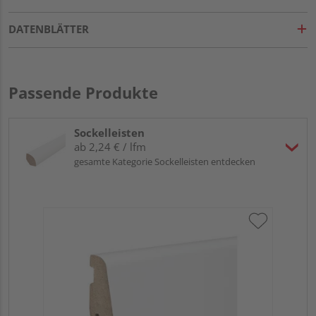
DATENBLÄTTER
Passende Produkte
Sockelleisten
ab 2,24 € / lfm
gesamte Kategorie Sockelleisten entdecken
HA
wei