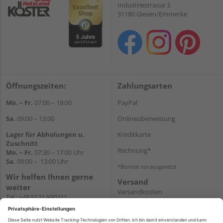
Industriestrasse 3
31180 Giesen/Emmerke
Öffnungszeiten:
Zahlungsarten
Mo. – Fr.
07:00 – 18:00
PayPal
Sa.
09:00 – 13:00
Onlineüberweisung
Lager für Abholungen u.
Kreditkarte
Zuschnitt
Rechnung*
Mo. – Fr.
07:30 – 17:00 Uhr
Sa.
09:00 – 13:00 Uhr
*Bonität vorausgesetzt
Wir helfen Ihnen gerne
Versand
weiter
Versandkosten
Tel.:
+49 5121 930211
E-Mail:
holzlandshop@holzland-
koester.de