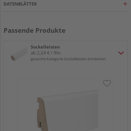
DATENBLÄTTER
Passende Produkte
Sockelleisten
ab 2,24 € / lfm
gesamte Kategorie Sockelleisten entdecken
HA
wei