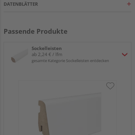
DATENBLÄTTER
Passende Produkte
Sockelleisten
ab 2,24 € / lfm
gesamte Kategorie Sockelleisten entdecken
HA
wei