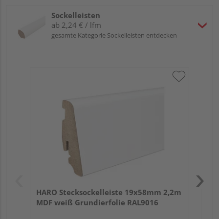
Sockelleisten
ab 2,24 € / lfm
gesamte Kategorie Sockelleisten entdecken
HA
wei
HARO Stecksockelleiste 19x58mm 2,2m
MDF weiß Grundierfolie RAL9016