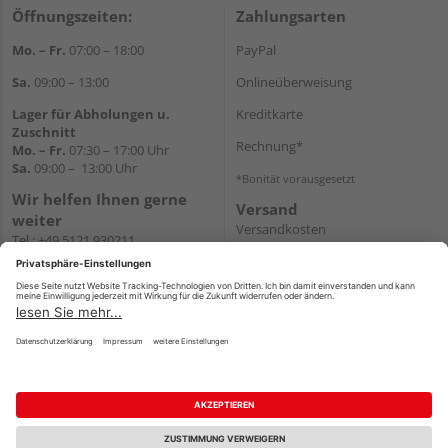
Öffnungszeiten:
Zahlungsarten
Mo. – Fr.
07:00 – 18:00
PayPal
Sa.
09:00 – 13:00
Onlineüberweisung
Lager für Abholungen u.
Kreditkarte
Zuschnitt
Rechnung*
Mo. – Fr.
07:30 – 17:00 Uhr
Sa.
09:00 – 13:00 Uhr
*Bonität vorausgesetzt
Wir helfen Ihnen gerne
Versand
weiter
Versandkosten
Tel.:
+49 5121 930211
E-Mail:
holzlandshop@holzland-
koester.de
Newsletter
Impressum
AGB
Widerruf
Datenschutz
Reservierungsbedingungen
Vertrag widerrufen