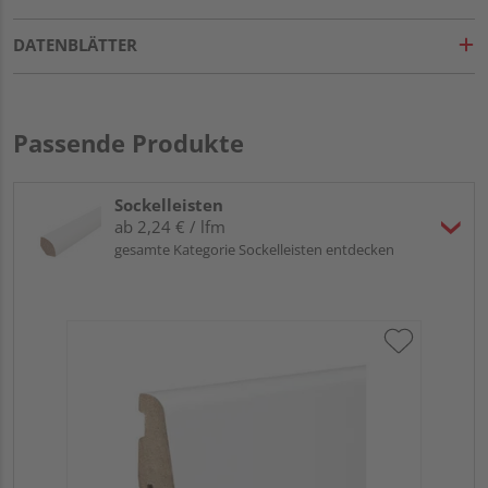
DATENBLÄTTER
Passende Produkte
Sockelleisten
ab 2,24 € / lfm
gesamte Kategorie Sockelleisten entdecken
HA
wei