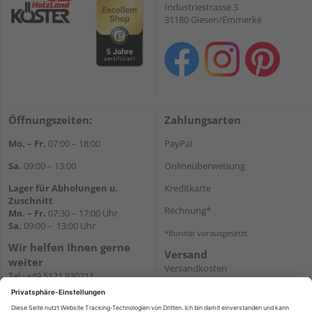
Industriestrasse 3
31180 Giesen/Emmerke
Öffnungszeiten:
Zahlungsarten
Mo. – Fr.
07:00 – 18:00
PayPal
Sa.
09:00 – 13:00
Onlineüberweisung
Lager für Abholungen u.
Kreditkarte
Zuschnitt
Rechnung*
Mo. – Fr.
07:30 – 17:00 Uhr
Sa.
09:00 – 13:00 Uhr
*Bonität vorausgesetzt
Wir helfen Ihnen gerne
Versand
weiter
Versandkosten
Tel.:
+49 5121 930211
E-Mail:
holzlandshop@holzland-
koester.de