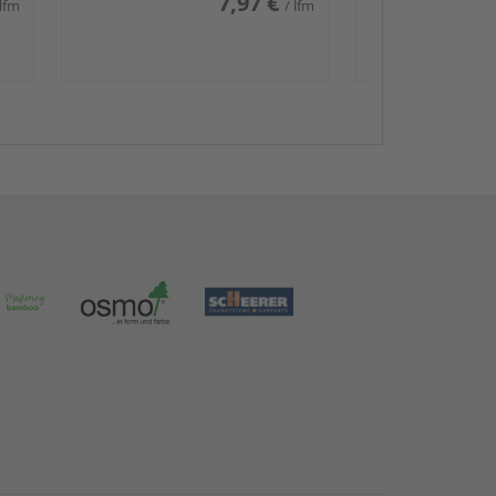
7,97 €
 lfm
/ lfm