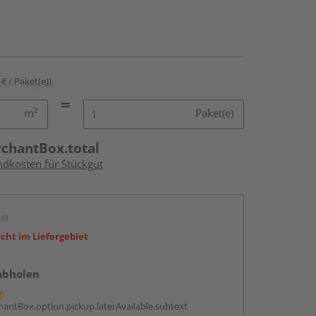
 € / Paket(e))
m²
Paket(e)
rchantBox.total
ndkosten für Stückgut
en
icht im Liefergebiet
abholen
g:
antBox.option.pickup.laterAvailable.subtext