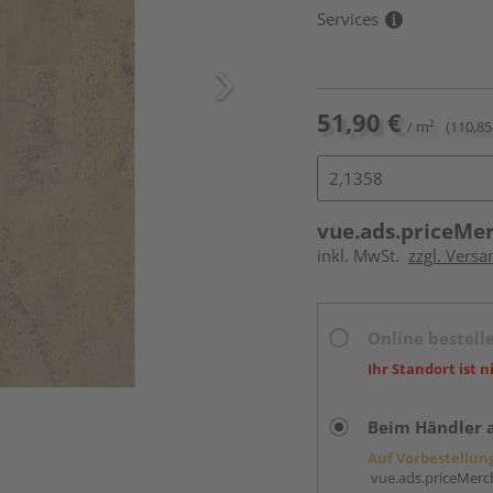
Services
51,90 €
/ m²
(110,85
vue.ads.priceMe
inkl. MwSt.
zzgl. Versa
Online bestell
Ihr Standort ist n
Beim Händler 
Auf Vorbestellun
vue.ads.priceMerch