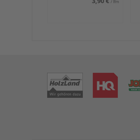
3,90 €
/ lfm