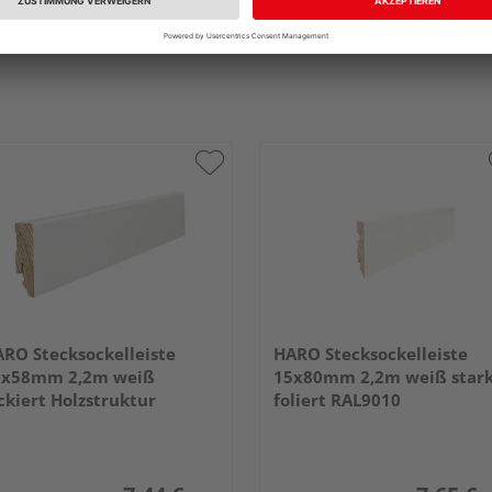
RO Stecksockelleiste
HARO Stecksockelleiste
6x58mm 2,2m weiß
15x80mm 2,2m weiß star
ckiert Holzstruktur
foliert RAL9010