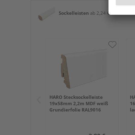
Sockelleisten
ab 2,24 € / lfm
HARO Stecksockelleiste
HA
19x58mm 2,2m MDF weiß
1
Grundierfolie RAL9016
la