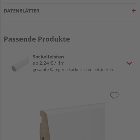
DATENBLÄTTER
Passende Produkte
Sockelleisten
ab 2,24 € / lfm
gesamte Kategorie Sockelleisten entdecken
HA
wei