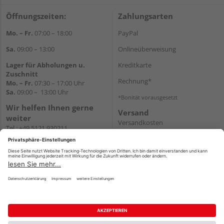
Öffnungszeiten:
Zahlungsarten
Mo. – Fr.
07:00 – 18:00
PayPal
Sa.
09:00 – 13:00
Onlineüberweisung
Lager für Abholungen u.
Kreditkarte
Zuschnitt
Rechnung*
Mo. – Fr.
07:30 – 17:00 Uhr
Sa.
09:00 – 13:00 Uhr
*Bonität vorausgesetzt
Wir helfen Ihnen gerne
Versand
weiter
Versandkosten
Tel.:
+49 5121 930211
E-Mail:
holzlandshop@holzland-
koester.de
Newsletter
Impressum
AGB
Widerruf
Datenschutz
Reservierungsbedingungen
Vertrag widerrufen