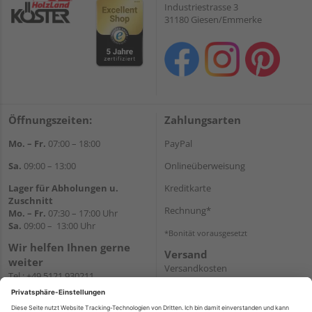
Industriestrasse 3
31180 Giesen/Emmerke
Öffnungszeiten:
Zahlungsarten
Mo. – Fr.
07:00 – 18:00
PayPal
Sa.
09:00 – 13:00
Onlineüberweisung
Lager für Abholungen u.
Kreditkarte
Zuschnitt
Rechnung*
Mo. – Fr.
07:30 – 17:00 Uhr
Sa.
09:00 – 13:00 Uhr
*Bonität vorausgesetzt
Wir helfen Ihnen gerne
Versand
weiter
Versandkosten
Tel.:
+49 5121 930211
E-Mail:
holzlandshop@holzland-
koester.de