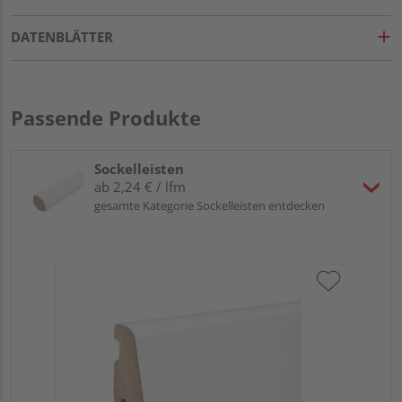
DATENBLÄTTER
Passende Produkte
Sockelleisten
ab 2,24 € / lfm
gesamte Kategorie Sockelleisten entdecken
HA
wei