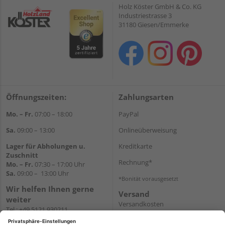
Holz Köster GmbH & Co. KG
Industriestrasse 3
31180 Giesen/Emmerke
Öffnungszeiten:
Zahlungsarten
Mo. – Fr.
07:00 – 18:00
PayPal
Sa.
09:00 – 13:00
Onlineüberweisung
Lager für Abholungen u.
Kreditkarte
Zuschnitt
Rechnung*
Mo. – Fr.
07:30 – 17:00 Uhr
Sa.
09:00 – 13:00 Uhr
*Bonität vorausgesetzt
Wir helfen Ihnen gerne
Versand
weiter
Versandkosten
Tel.:
+49 5121 930211
E-Mail:
holzlandshop@holzland-