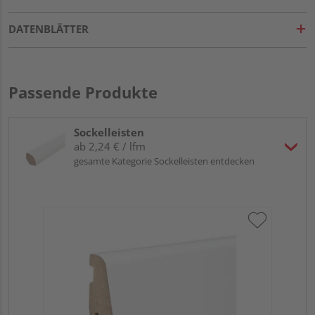
DATENBLÄTTER
Passende Produkte
Sockelleisten
ab 2,24 € / lfm
gesamte Kategorie Sockelleisten entdecken
HA
wei