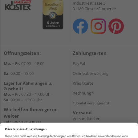
Industriestrasse 3
31180 Giesen/Emmerke
Öffnungszeiten:
Zahlungsarten
Mo. – Fr.
07:00 – 18:00
PayPal
Sa.
09:00 – 13:00
Onlineüberweisung
Lager für Abholungen u.
Kreditkarte
Zuschnitt
Rechnung*
Mo. – Fr.
07:30 – 17:00 Uhr
Sa.
09:00 – 13:00 Uhr
*Bonität vorausgesetzt
Wir helfen Ihnen gerne
Versand
weiter
Versandkosten
Tel.:
+49 5121 930211
E-Mail:
holzlandshop@holzland-
koester.de