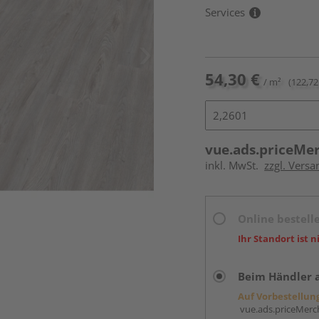
Services
54,30 €
/ m²
(122,72
vue.ads.priceMe
inkl. MwSt.
zzgl. Versa
Online bestell
Ihr Standort ist n
Beim Händler 
Auf Vorbestellun
vue.ads.priceMerch