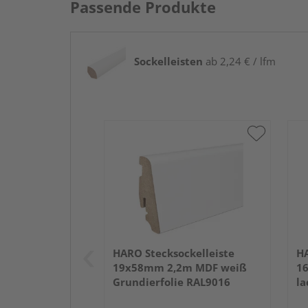
Passende Produkte
Sockelleisten
ab 2,24 € / lfm
HARO Stecksockelleiste
HA
19x58mm 2,2m MDF weiß
1
Grundierfolie RAL9016
la