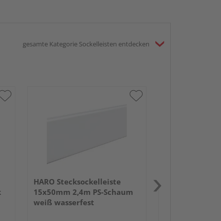
gesamte Kategorie Sockelleisten entdecken
HARO Stecksock
13,5x58mm 2,
weiß wasserfe
HARO Stecksockelleiste
k
15x50mm 2,4m PS-Schaum
weiß wasserfest