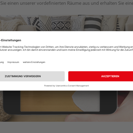
Sie einen unserer vordefinierten Räume aus und erhalten Sie ei
Raumplaner