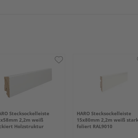
RO Stecksockelleiste
HARO Stecksockelleiste
6x58mm 2,2m weiß
15x80mm 2,2m weiß star
ckiert Holzstruktur
foliert RAL9010