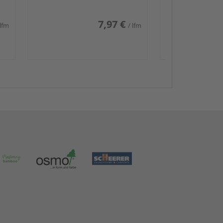
7,97 €
 lfm
/ lfm