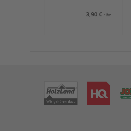
3,90 €
/ lfm