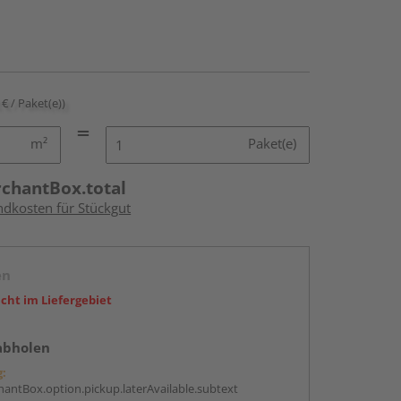
 € / Paket(e))
m²
Paket(e)
rchantBox.total
ndkosten für Stückgut
en
icht im Liefergebiet
abholen
g:
antBox.option.pickup.laterAvailable.subtext