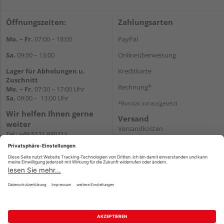
Öffnungszeiten:
Zahlungsarten
Mo. – Fr.
07:00 – 18:00
PayPal
Sa.
09:00 – 13:00
Onlineüberweisung
Lager für Abholungen u.
Kreditkarte
Zuschnitt
Rechnung*
Mo. – Fr.
07:30 – 17:00 Uhr
Sa.
09:00 – 13:00 Uhr
*Bonität vorausgesetzt
Wir helfen Ihnen gerne
Versand
weiter
Versandkosten
Tel.:
+49 5121 930211
E-Mail:
holzlandshop@holzland-
koester.de
Newsletter
Impressum
AGB
Widerruf
Datenschutz