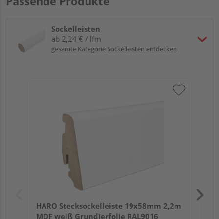
Passende Produkte
Sockelleisten
ab 2,24 € / lfm
gesamte Kategorie Sockelleisten entdecken
HA
wei
HARO Stecksockelleiste 19x58mm 2,2m
MDF weiß Grundierfolie RAL9016