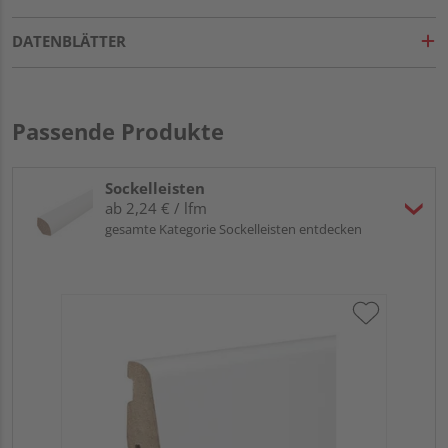
DATENBLÄTTER
Passende Produkte
Sockelleisten
ab 2,24 € / lfm
gesamte Kategorie Sockelleisten entdecken
HA
wei