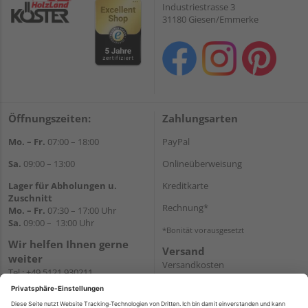
Industriestrasse 3
31180 Giesen/Emmerke
Öffnungszeiten:
Zahlungsarten
Mo. – Fr.
07:00 – 18:00
PayPal
Sa.
09:00 – 13:00
Onlineüberweisung
Lager für Abholungen u.
Kreditkarte
Zuschnitt
Rechnung*
Mo. – Fr.
07:30 – 17:00 Uhr
Sa.
09:00 – 13:00 Uhr
*Bonität vorausgesetzt
Wir helfen Ihnen gerne
Versand
weiter
Versandkosten
Tel.:
+49 5121 930211
E-Mail:
holzlandshop@holzland-
koester.de