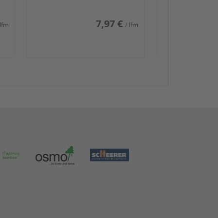
7,97 €
 lfm
/ lfm