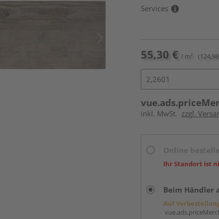
Services
55,30 €
/ m²
(124,98
vue.ads.priceMe
inkl. MwSt.
zzgl. Versa
Online bestell
Ihr Standort ist n
Beim Händler 
Auf Vorbestellun
vue.ads.priceMerch