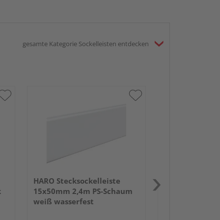
gesamte Kategorie Sockelleisten entdecken
HARO Stecksock
13,5x58mm 2,
weiß wasserfe
HARO Stecksockelleiste
k
15x50mm 2,4m PS-Schaum
weiß wasserfest