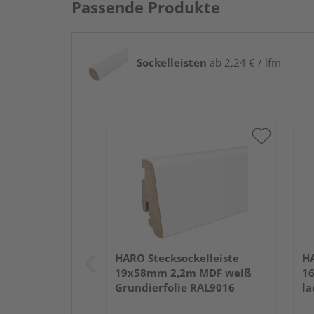
Passende Produkte
Sockelleisten
ab 2,24 € / lfm
HARO Stecksockelleiste
HA
19x58mm 2,2m MDF weiß
1
Grundierfolie RAL9016
la