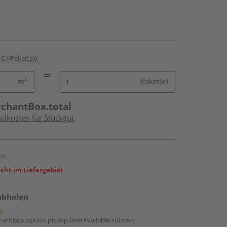
 € / Paket(e))
m²
Paket(e)
rchantBox.total
ndkosten für Stückgut
en
icht im Liefergebiet
abholen
g:
antBox.option.pickup.laterAvailable.subtext