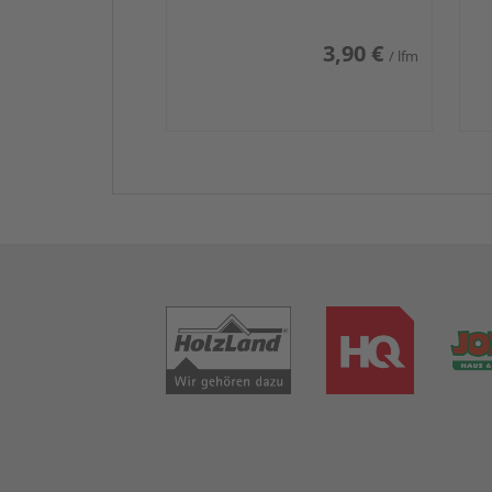
3,90 €
/ lfm