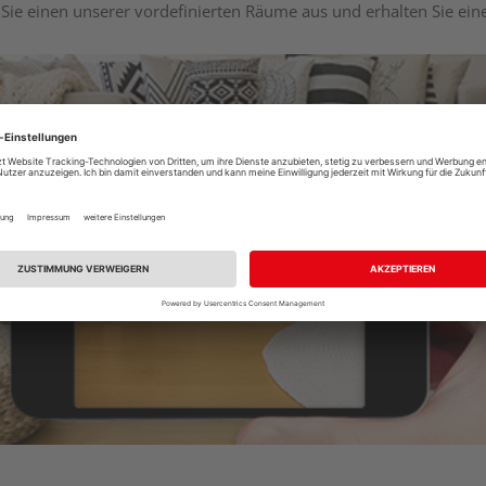
Sie einen unserer vordefinierten Räume aus und erhalten Sie ei
Raumplaner