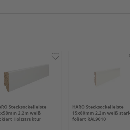
RO Stecksockelleiste
HARO Stecksockelleiste
6x58mm 2,2m weiß
15x80mm 2,2m weiß star
ckiert Holzstruktur
foliert RAL9010