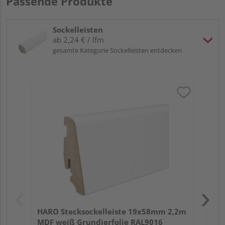
Passende Produkte
Sockelleisten
ab 2,24 € / lfm
gesamte Kategorie Sockelleisten entdecken
HA
wei
HARO Stecksockelleiste 19x58mm 2,2m
MDF weiß Grundierfolie RAL9016