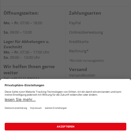
Öffnungszeiten:
Zahlungsarten
Mo. – Fr.
07:00 – 18:00
PayPal
Sa.
09:00 – 13:00
Onlineüberweisung
Lager für Abholungen u.
Kreditkarte
Zuschnitt
Rechnung*
Mo. – Fr.
07:30 – 17:00 Uhr
Sa.
09:00 – 13:00 Uhr
*Bonität vorausgesetzt
Wir helfen Ihnen gerne
Versand
weiter
Versandkosten
Tel.:
+49 5121 930211
E-Mail:
holzlandshop@holzland-
koester.de
Newsletter
Impressum
AGB
Widerruf
Datenschutz