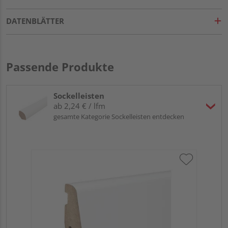
DATENBLÄTTER
Passende Produkte
Sockelleisten
ab 2,24 € / lfm
gesamte Kategorie Sockelleisten entdecken
HA
wei