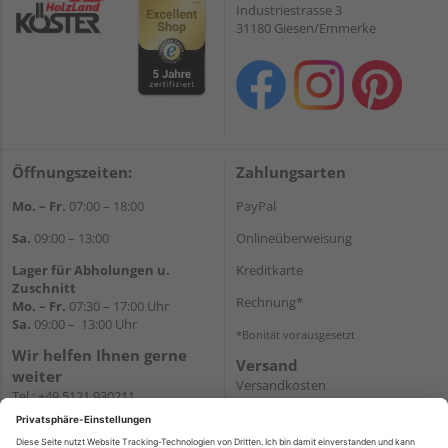
Industriestrasse 3
31180 Giesen/Emmerke
Öffnungszeiten:
Zahlungsarten
Mo. – Fr.
07:00 – 18:00
PayPal
Sa.
09:00 – 13:00
Onlineüberweisung
Lager für Abholungen u.
Kreditkarte
Zuschnitt
Rechnung*
Mo. – Fr.
07:30 – 17:00 Uhr
Sa.
09:00 – 13:00 Uhr
*Bonität vorausgesetzt
Wir helfen Ihnen gerne
Versand
weiter
Versandkosten
Tel.:
+49 5121 930211
E-Mail:
holzlandshop@holzland-
koester.de