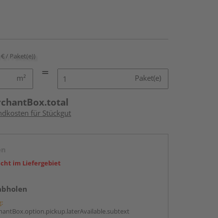
 € / Paket(e))
m²
Paket(e)
rchantBox.total
ndkosten für Stückgut
en
icht im Liefergebiet
abholen
g:
antBox.option.pickup.laterAvailable.subtext