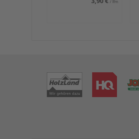
3,90 €
/ lfm