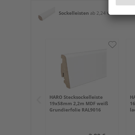
Sockelleisten
ab 2,24 € / lfm
HARO Stecksockelleiste
HA
19x58mm 2,2m MDF weiß
1
Grundierfolie RAL9016
la