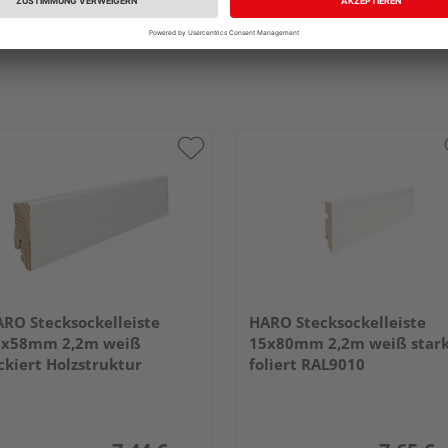
RO Stecksockelleiste
HARO Stecksockelleiste
6x58mm 2,2m weiß
15x80mm 2,2m weiß star
ckiert Holzstruktur
foliert RAL9010