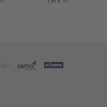
7,97 €
 lfm
/ lfm