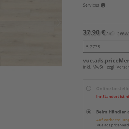
Services
37,90 €
/ m²
(199,87
vue.ads.priceMe
inkl. MwSt.
zzgl. Versa
Online bestell
Ihr Standort ist n
Beim Händler 
Auf Vorbestellun
vue.ads.priceMerch