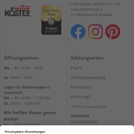
Holz Köster GmbH & Co. KG
Industriestrasse 3
31180 Giesen/Emmerke
Öffnungszeiten:
Zahlungsarten
Mo. – Fr.
07:00 – 18:00
PayPal
Sa.
09:00 – 13:00
Onlineüberweisung
Lager für Abholungen u.
Kreditkarte
Zuschnitt
Rechnung*
Mo. – Fr.
07:30 – 17:00 Uhr
Sa.
09:00 – 13:00 Uhr
*Bonität vorausgesetzt
Wir helfen Ihnen gerne
Versand
weiter
Versandkosten
Tel.:
+49 5121 930211
E-Mail:
holzlandshop@holzland-