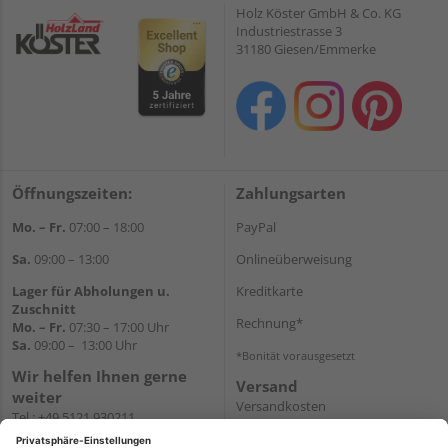
Holz Köster GmbH & Co. KG
Industriestrasse 3
31180 Giesen/Emmerke
Öffnungszeiten:
Zahlungsarten
Mo. – Fr.
07:00 – 18:00
PayPal
Sa.
09:00 – 13:00
Onlineüberweisung
Lager für Abholungen u.
Kreditkarte
Zuschnitt
Rechnung*
Mo. – Fr.
07:30 – 17:00 Uhr
Sa.
09:00 – 13:00 Uhr
*Bonität vorausgesetzt
Wir helfen Ihnen gerne
Versand
weiter
Versandkosten
Tel.:
+49 5121 930211
E-Mail:
holzlandshop@holzland-