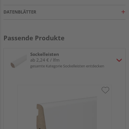
DATENBLÄTTER
Passende Produkte
Sockelleisten
ab 2,24 € / lfm
gesamte Kategorie Sockelleisten entdecken
HA
wei