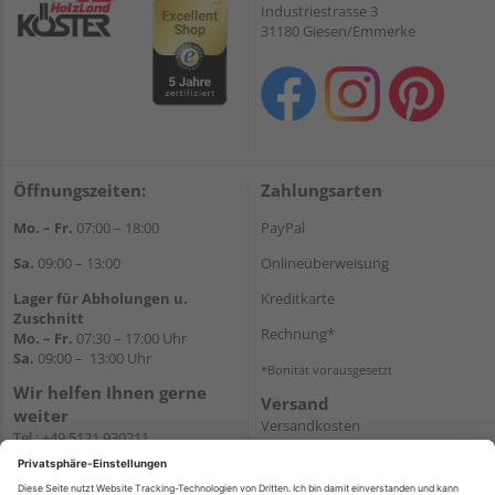
Industriestrasse 3
31180 Giesen/Emmerke
Öffnungszeiten:
Zahlungsarten
Mo. – Fr.
07:00 – 18:00
PayPal
Sa.
09:00 – 13:00
Onlineüberweisung
Lager für Abholungen u.
Kreditkarte
Zuschnitt
Rechnung*
Mo. – Fr.
07:30 – 17:00 Uhr
Sa.
09:00 – 13:00 Uhr
*Bonität vorausgesetzt
Wir helfen Ihnen gerne
Versand
weiter
Versandkosten
Tel.:
+49 5121 930211
E-Mail:
holzlandshop@holzland-
koester.de