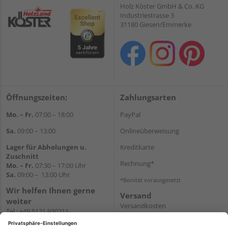
Holz Köster GmbH & Co. KG
Industriestrasse 3
31180 Giesen/Emmerke
Öffnungszeiten:
Zahlungsarten
Mo. – Fr.
07:00 – 18:00
PayPal
Sa.
09:00 – 13:00
Onlineüberweisung
Lager für Abholungen u.
Kreditkarte
Zuschnitt
Rechnung*
Mo. – Fr.
07:30 – 17:00 Uhr
Sa.
09:00 – 13:00 Uhr
*Bonität vorausgesetzt
Wir helfen Ihnen gerne
Versand
weiter
Versandkosten
Tel.:
+49 5121 930211
E-Mail:
holzlandshop@holzland-