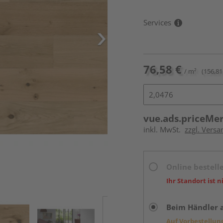
Services
76,58 €
/ m²
(156,81
vue.ads.priceMe
inkl. MwSt.
zzgl. Versa
Online bestell
Ihr Standort ist n
Beim Händler 
Auf Vorbestellun