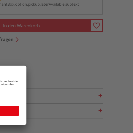
antBox.option.pickup.laterAvailable.subtext
In den Warenkorb
fragen