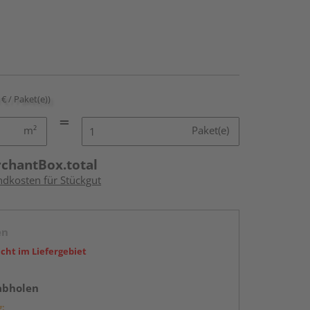
 € / Paket(e))
m²
Paket(e)
rchantBox.total
ndkosten für Stückgut
en
icht im Liefergebiet
abholen
g: