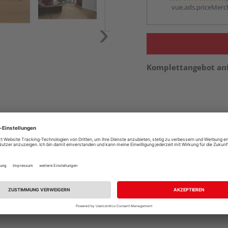
vue.ads.priceMerch
Komplettangebot an