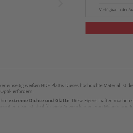
Verfügbar in der Au
er einseitig weißen HDF-Platte. Dieses hochdichte Material ist die
 Optik erfordern.
 ihre
extreme Dichte und Glätte
. Diese Eigenschaften machen s
benötigen. Sie ist ideal für viele Anwendungen, von Möbeln und 
st ihre
einseitig weiße Oberfläche
. Diese weiß beschichtete Seit
ekts steigert. Sie bietet auch eine praktische, fertige Oberfläche