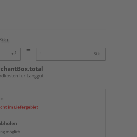
 Stk.)
m²
Stk.
rchantBox.total
andkosten für Langgut
en
icht im Liefergebiet
abholen
ng möglich