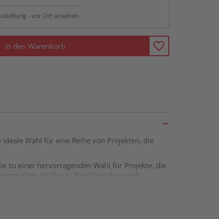
sstellung - vor Ort ansehen.
In den Warenkorb
 ideale Wahl für eine Reihe von Projekten, die
ie zu einer hervorragenden Wahl für Projekte, die
Innenausbau bis hin zu künstlerischen und
e verleiht der Platte eine saubere, helle und
, die keine zusätzliche Behandlung erfordert.