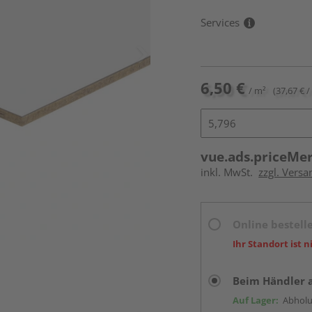
Services
6,50 €
/ m²
(37,67 € /
vue.ads.priceMe
inkl. MwSt.
zzgl. Vers
Online bestell
Ihr Standort ist n
Beim Händler 
Auf Lager:
Abholu