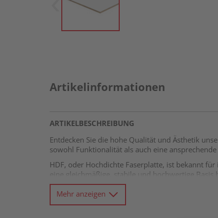
Artikelinformationen
ARTIKELBESCHREIBUNG
Entdecken Sie die hohe Qualität und Ästhetik unser
sowohl Funktionalität als auch eine ansprechende
HDF, oder Hochdichte Faserplatte, ist bekannt für
eine gleichmäßige, stabile und hochwertige Basis 
dekorativen Projekten.
Mehr anzeigen
Ein herausragendes Merkmal unserer HDF-Platte i
ansprechende Optik, die den Ästhetikwert jedes Proj