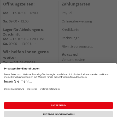
Öffnungszeiten:
Zahlungsarten
Mo. – Fr.
07:00 – 18:00
PayPal
Sa.
09:00 – 13:00
Onlineüberweisung
Lager für Abholungen u.
Kreditkarte
Zuschnitt
Rechnung*
Mo. – Fr.
07:30 – 17:00 Uhr
Sa.
09:00 – 13:00 Uhr
*Bonität vorausgesetzt
Wir helfen Ihnen gerne
Versand
weiter
Versandkosten
Tel.:
+49 5121 930211
E-Mail:
holzlandshop@holzland-
koester.de
Newsletter
Impressum
AGB
Widerruf
Datenschutz
Reservierungsbedingungen
Vertrag widerrufen