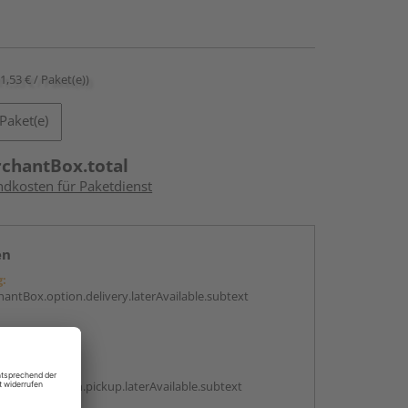
11,53 € / Paket(e))
Paket(e)
rchantBox.total
ndkosten für Paketdienst
en
g:
antBox.option.delivery.laterAvailable.subtext
abholen
g:
antBox.option.pickup.laterAvailable.subtext