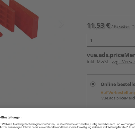
11,53 €
/ Paket(e)
(
vue.ads.priceMe
inkl. MwSt.
zzgl. Versa
Online bestell
Auf Vorbestellun
vue.ads.priceMerch
Beim Händler 
Auf Vorbestellun
vue.ads.priceMerch