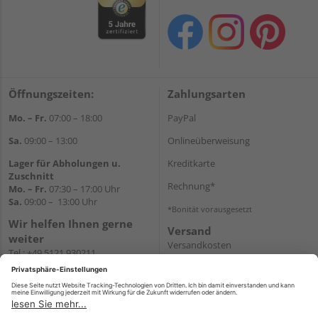
Öffnungszeiten:
Zahlungsarten
Mo. – Fr.
07:00 – 18:00
PayPal
Sa.
09:00 – 13:00
Onlineüberweisung
Lager für Abholungen u.
Kreditkarte
Zuschnitt
Rechnung*
Mo. – Fr.
07:30 – 17:00 Uhr
Sa.
09:00 – 13:00 Uhr
*Bonität vorausgesetzt
Wir helfen Ihnen gerne
Versand
weiter
Versandkosten
Tel.:
+49 5121 930211
E-Mail:
holzlandshop@holzland-
koester.de
Newsletter