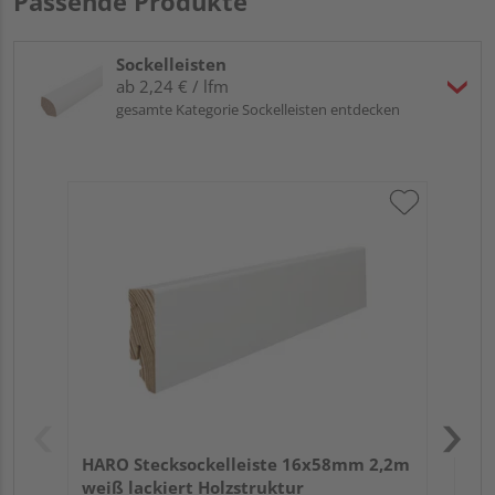
Passende Produkte
Sockelleisten
ab 2,24 € / lfm
gesamte Kategorie Sockelleisten entdecken
HA
wei
HARO Stecksockelleiste 16x58mm 2,2m
weiß lackiert Holzstruktur