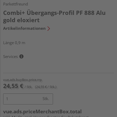
Parkettfreund
Combi+ Übergangs-Profil PF 888 Alu
gold eloxiert
Artikelinformationen
Länge 0,9 m
Services
vue.ads.buyBox.price.rrp
24,55 €
/ Stk.
(24,55 € / Stk.)
Stk.
vue.ads.priceMerchantBox.total