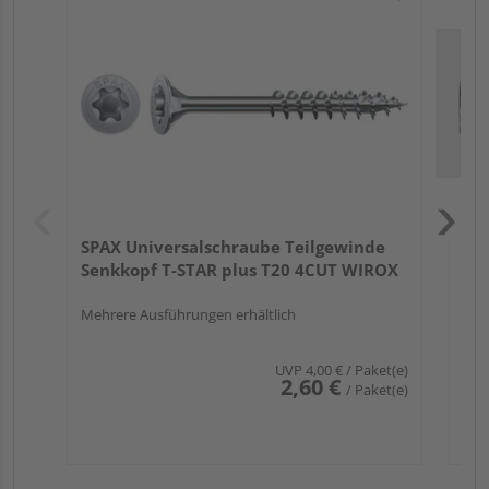
SW
Sen
Meh
SPAX Universalschraube Teilgewinde
Senkkopf T-STAR plus T20 4CUT WIROX
Mehrere Ausführungen erhältlich
UVP
4,00 €
/ Paket(e)
2,60 €
/ Paket(e)