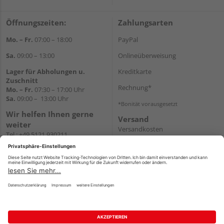
Öffnungszeiten:
Zahlungsarten
Mo. – Fr.
07:00 – 18:00
PayPal
Sa.
09:00 – 13:00
Onlineüberweisung
Lager für Abholungen u.
Kreditkarte
Zuschnitt
Rechnung*
Mo. – Fr.
07:30 – 17:00 Uhr
Sa.
09:00 – 13:00 Uhr
*Bonität vorausgesetzt
Wir helfen Ihnen gerne
Versand
weiter
Versandkosten
Tel.:
+49 5121 930211
E-Mail:
holzlandshop@holzland-
koester.de
Newsletter
Impressum
AGB
Widerruf
Datenschutz