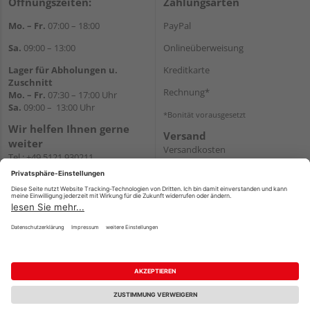
Öffnungszeiten:
Zahlungsarten
Mo. – Fr.
07:00 – 18:00
PayPal
Sa.
09:00 – 13:00
Onlineüberweisung
Lager für Abholungen u.
Kreditkarte
Zuschnitt
Rechnung*
Mo. – Fr.
07:30 – 17:00 Uhr
Sa.
09:00 – 13:00 Uhr
*Bonität vorausgesetzt
Wir helfen Ihnen gerne
Versand
weiter
Versandkosten
Tel.:
+49 5121 930211
E-Mail:
holzlandshop@holzland-
koester.de
Newsletter
Impressum
AGB
Widerruf
Datenschutz
Reservierungsbedingungen
Vertrag widerrufen